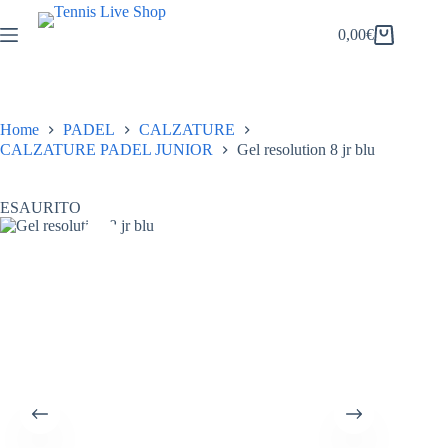
Salta
al
0,00
€
Carrello
contenuto
Home
PADEL
CALZATURE
CALZATURE PADEL JUNIOR
Gel resolution 8 jr blu
ESAURITO