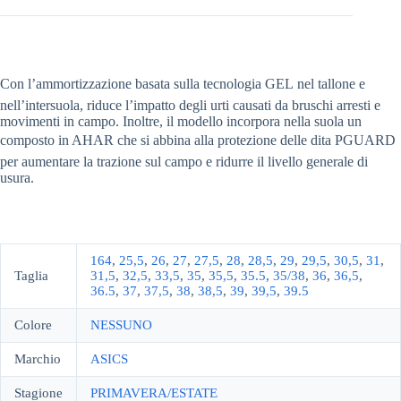
Con l’ammortizzazione basata sulla tecnologia GEL nel tallone e
nell’intersuola, riduce l’impatto degli urti causati da bruschi arresti e
movimenti in campo. Inoltre, il modello incorpora nella suola un
composto in AHAR che si abbina alla protezione delle dita PGUARD
per aumentare la trazione sul campo e ridurre il livello generale di
usura.
164
,
25,5
,
26
,
27
,
27,5
,
28
,
28,5
,
29
,
29,5
,
30,5
,
31
,
Taglia
31,5
,
32,5
,
33,5
,
35
,
35,5
,
35.5
,
35/38
,
36
,
36,5
,
36.5
,
37
,
37,5
,
38
,
38,5
,
39
,
39,5
,
39.5
Colore
NESSUNO
Marchio
ASICS
Stagione
PRIMAVERA/ESTATE