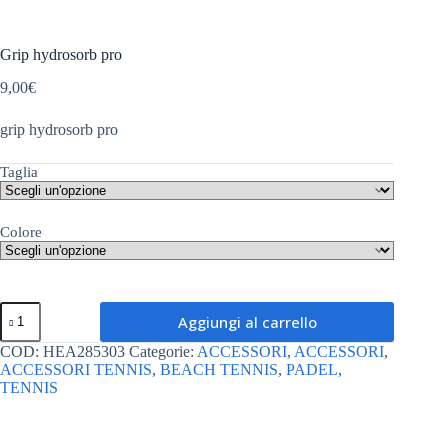
Grip hydrosorb pro
9,00
€
grip hydrosorb pro
Taglia
Colore
Grip
Aggiungi al carrello
hydrosorb
pro
COD:
HEA285303
Categorie:
ACCESSORI
,
ACCESSORI
,
quantità
ACCESSORI TENNIS
,
BEACH TENNIS
,
PADEL
,
TENNIS