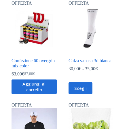
OFFERTA
OFFERTA
varianti.
Le
opzioni
possono
essere
scelte
nella
pagina
del
prodotto
Confezione 60 overgrip
Calza s-mash 3d bianca
mix color
Fascia
30,00
€
-
35,00
€
di
63,00
€
87,00
€
Il
Il
prezzo:
prezzo
prezzo
Aggiungi al
da
Questo
originale
attuale
Scegli
carrello
30,00€
prodotto
era:
è:
a
ha
87,00€.
63,00€.
35,00€
più
OFFERTA
OFFERTA
varianti.
Le
opzioni
possono
essere