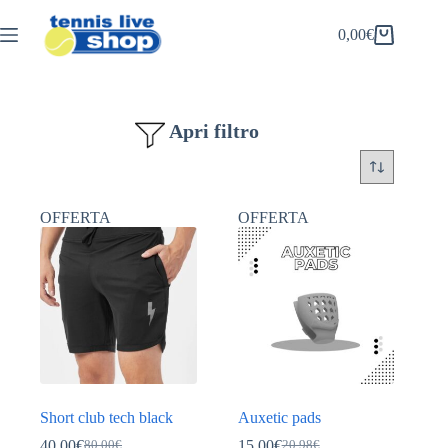
Salta
al
0,00
€
Carrello
contenuto
Apri filtro
OFFERTA
OFFERTA
Short club tech black
Auxetic pads
40,00
€
15,00
€
80,00
€
20,98
€