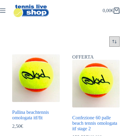
Salta
al
0,00
€
Carrello
contenuto
OFFERTA
Pallina beachtennis
omologata itf/fit
Confezione 60 palle
beach tennis omologata
2,50
€
itf stage 2