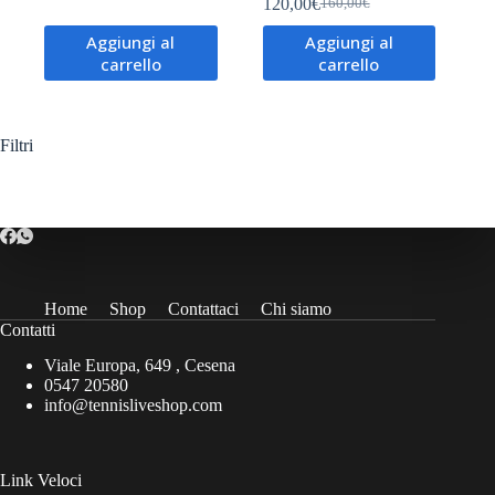
120,00
€
160,00
€
Il
Il
prezzo
prezzo
Aggiungi al
Aggiungi al
originale
attuale
carrello
carrello
era:
è:
160,00€.
120,00€.
Filtri
Home
Shop
Contattaci
Chi siamo
Contatti
Viale Europa, 649 , Cesena
0547 20580
info@tennisliveshop.com
Link Veloci