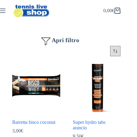
Salta
al
0,00
€
Carrello
contenuto
Apri filtro
Barretta bisco coconut
Super hydro tabs
arancio
3,00
€
9,50
€