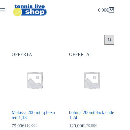
Salta
al
0,00
€
Carrello
contenuto
OFFERTA
OFFERTA
Matassa 200 mt iq hexa
bobina 200mtblack code
red 1,18
1,24
79,00
€
129,00
€
110,00
€
170,00
€
Il
Il
Il
Il