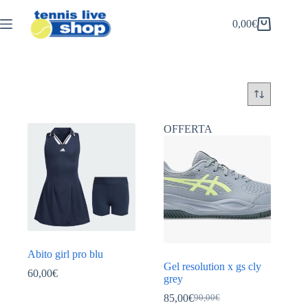
Salta
al
0,00
€
Carrello
contenuto
OFFERTA
Abito girl pro blu
Gel resolution x gs cly
60,00
€
grey
85,00
€
90,00
€
Il
Il