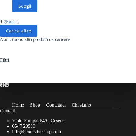
prezzo
prezzo
Questo
Scegli
originale
attuale
prodotto
era:
è:
ha
60,00€.
30,00€.
più
1
2
Succ
varianti.
Le
Carica altro
opzioni
Non ci sono altri prodotti da caricare
possono
essere
scelte
nella
Filtri
pagina
del
prodotto
Home
Shop
Contattaci
Chi siamo
Contatti
Viale Europa, 649 , Cesena
0547 20580
info@tennisliveshop.com