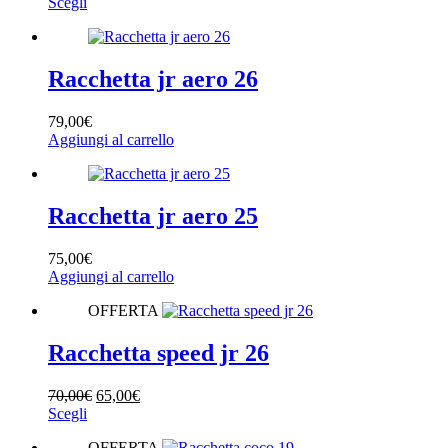
Questo
prezzo
prezzo
Scegli
essere
prodotto
originale
attuale
scelte
ha
era:
è:
nella
più
130,00€.
109,00€.
pagina
varianti.
Racchetta jr aero 26
del
Le
prodotto
opzioni
79,00
€
possono
Aggiungi al carrello
essere
scelte
nella
pagina
Racchetta jr aero 25
del
prodotto
75,00
€
Aggiungi al carrello
OFFERTA
Racchetta speed jr 26
Il
Il
70,00
€
65,00
€
Questo
prezzo
prezzo
Scegli
prodotto
originale
attuale
OFFERTA