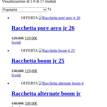
Popolarità
Visualizzazione di 1-9 di 17 risultati
Marchio
OFFERTA
Colore
Racchetta pure aero jr 26
Il
Il
129,00
€
119,00
€
Questo
prezzo
prezzo
Scegli
prodotto
originale
attuale
OFFERTA
ha
era:
è:
più
129,00€.
119,00€.
varianti.
Racchetta boom jr 25
Le
opzioni
Il
Il
130,00
€
119,00
€
possono
Questo
prezzo
prezzo
Scegli
essere
prodotto
originale
attuale
scelte
OFFERTA
ha
era:
è:
nella
più
130,00€.
119,00€.
pagina
varianti.
Racchetta alternate boom jr
del
Le
prodotto
opzioni
Il
Il
130,00
€
109,00
€
possono