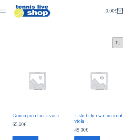
Salta
al
0,00
€
Carrello
contenuto
Gonna pro climac viola
T-shirt club w climacool
viola
65,00
€
45,00
€
Questo
Questo