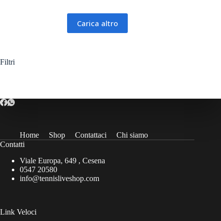
varianti.
Le
opzioni
Carica altro
possono
essere
scelte
nella
Filtri
pagina
del
prodotto
Home
Shop
Contattaci
Chi siamo
Contatti
Viale Europa, 649 , Cesena
0547 20580
info@tennisliveshop.com
Link Veloci