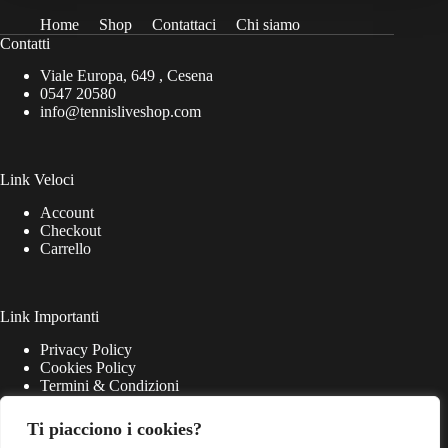
del
prodotto
Home
Shop
Contattaci
Chi siamo
Contatti
Viale Europa, 649 , Cesena
0547 20580
info@tennisliveshop.com
Link Veloci
Account
Checkout
Carrello
Link Importanti
Privacy Policy
Cookies Policy
Termini & Condizioni
Ti piacciono i cookies?