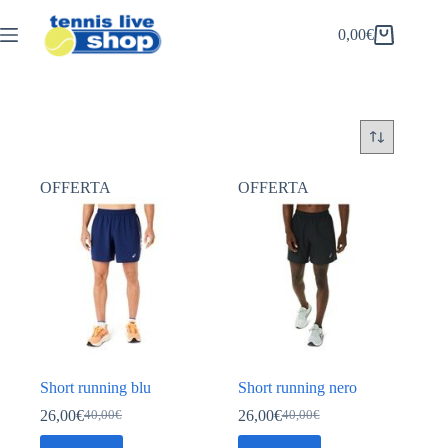
Salta
al
0,00
€
Carrello
contenuto
OFFERTA
OFFERTA
Short running blu
Short running nero
26,00
€
26,00
€
40,00
€
40,00
€
Il
Il
Il
Il
prezzo
prezzo
prezzo
prezzo
Questo
Questo