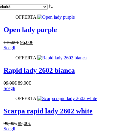
OFFERTA
Open lady purple
Il
Il
116,00
€
96,00
€
Questo
prezzo
prezzo
Scegli
prodotto
originale
attuale
OFFERTA
ha
era:
è:
più
116,00€.
96,00€.
varianti.
Rapid lady 2602 bianca
Le
opzioni
Il
Il
99,00
€
89,00
€
possono
Questo
prezzo
prezzo
Scegli
essere
prodotto
originale
attuale
scelte
OFFERTA
ha
era:
è:
nella
più
99,00€.
89,00€.
pagina
varianti.
Scarpa rapid lady 2602 white
del
Le
prodotto
opzioni
Il
Il
99,00
€
89,00
€
possono
Questo
prezzo
prezzo
Scegli
essere