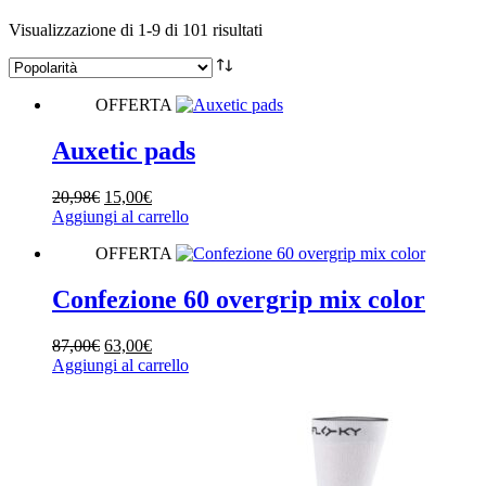
Popolarità
Visualizzazione di 1-9 di 101 risultati
Marchio
OFFERTA
Colore
Auxetic pads
Il
Il
20,98
€
15,00
€
prezzo
prezzo
Aggiungi al carrello
originale
attuale
OFFERTA
era:
è:
20,98€.
15,00€.
Confezione 60 overgrip mix color
Il
Il
87,00
€
63,00
€
prezzo
prezzo
Aggiungi al carrello
originale
attuale
era:
è:
87,00€.
63,00€.