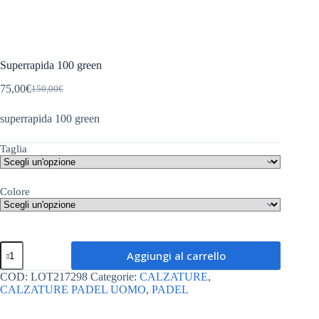
Superrapida 100 green
75,00
€
150,00
€
Il
Il
prezzo
prezzo
superrapida 100 green
originale
attuale
era:
è:
150,00€.
75,00€.
Taglia
Colore
Superrapida
Aggiungi al carrello
100
green
COD:
LOT217298
Categorie:
CALZATURE
,
quantità
CALZATURE PADEL UOMO
,
PADEL