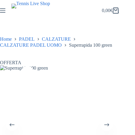
Salta
al
0,00
€
Carrello
contenuto
Home
PADEL
CALZATURE
CALZATURE PADEL UOMO
Superrapida 100 green
OFFERTA