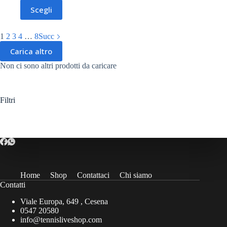
prezzo
prezzo
Questo
Scegli
originale
attuale
prodotto
era:
è:
ha
160,00€.
145,00€.
più
1
2
3
4
…
8
Succ
varianti.
Le
Carica altro
opzioni
Non ci sono altri prodotti da caricare
possono
essere
scelte
nella
Filtri
pagina
del
prodotto
Home
Shop
Contattaci
Chi siamo
Contatti
Viale Europa, 649 , Cesena
0547 20580
info@tennisliveshop.com