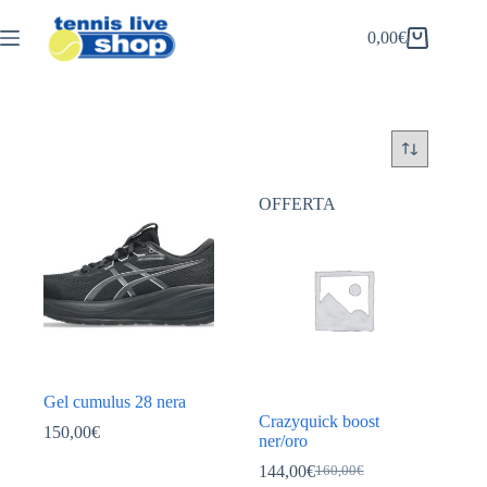
Salta
al
0,00
€
Carrello
contenuto
OFFERTA
Gel cumulus 28 nera
Crazyquick boost
150,00
€
ner/oro
144,00
€
160,00
€
Il
Il