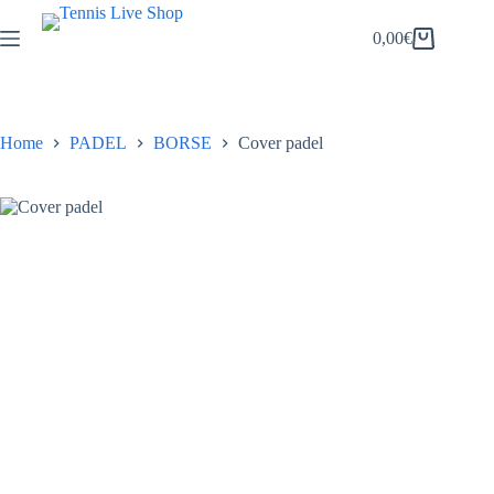
Salta
al
0,00
€
Carrello
contenuto
Home
PADEL
BORSE
Cover padel