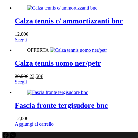
originale
attuale
era:
è:
33,00€.
26,50€.
Calza tennis c/ ammortizzanti bnc
12,00
€
Questo
Scegli
prodotto
OFFERTA
ha
più
varianti.
Calza tennis uomo ner/petr
Le
opzioni
Il
Il
29,50
€
23,50
€
possono
Questo
prezzo
prezzo
Scegli
essere
prodotto
originale
attuale
scelte
ha
era:
è:
nella
più
29,50€.
23,50€.
pagina
varianti.
Fascia fronte tergisudore bnc
del
Le
prodotto
opzioni
12,00
€
possono
Aggiungi al carrello
essere
scelte
nella