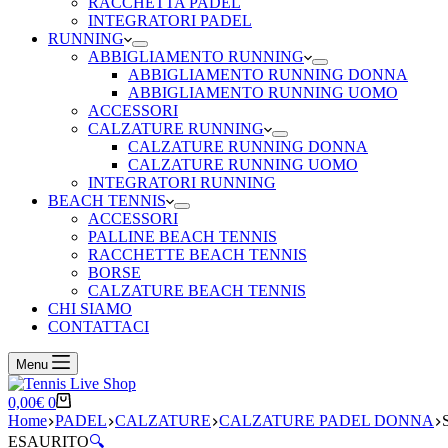
RACCHETTA PADEL
INTEGRATORI PADEL
RUNNING
ABBIGLIAMENTO RUNNING
ABBIGLIAMENTO RUNNING DONNA
ABBIGLIAMENTO RUNNING UOMO
ACCESSORI
CALZATURE RUNNING
CALZATURE RUNNING DONNA
CALZATURE RUNNING UOMO
INTEGRATORI RUNNING
BEACH TENNIS
ACCESSORI
PALLINE BEACH TENNIS
RACCHETTE BEACH TENNIS
BORSE
CALZATURE BEACH TENNIS
CHI SIAMO
CONTATTACI
Menu
Carrello
0,00
€
0
Home
PADEL
CALZATURE
CALZATURE PADEL DONNA
ESAURITO
🔍