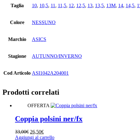
Taglia
10
,
10,5
,
11
,
11,5
,
12
,
12,5
,
13
,
13,5
,
13M
,
14
,
14,5
,
1
Colore
NESSUNO
Marchio
ASICS
Stagione
AUTUNNO/INVERNO
Cod Articolo
ASI1042A204001
Prodotti correlati
OFFERTA
Coppia polsini ner/fx
Il
Il
33,00
€
26,50
€
prezzo
prezzo
Aggiungi al carrello