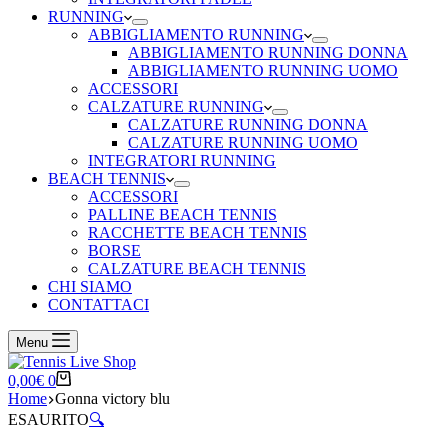
RUNNING
ABBIGLIAMENTO RUNNING
ABBIGLIAMENTO RUNNING DONNA
ABBIGLIAMENTO RUNNING UOMO
ACCESSORI
CALZATURE RUNNING
CALZATURE RUNNING DONNA
CALZATURE RUNNING UOMO
INTEGRATORI RUNNING
BEACH TENNIS
ACCESSORI
PALLINE BEACH TENNIS
RACCHETTE BEACH TENNIS
BORSE
CALZATURE BEACH TENNIS
CHI SIAMO
CONTATTACI
Menu
Carrello
0,00
€
0
Home
Gonna victory blu
ESAURITO
🔍