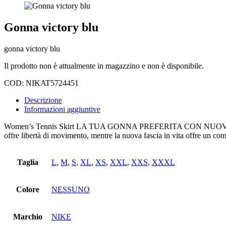
Gonna victory blu
gonna victory blu
Il prodotto non è attualmente in magazzino e non è disponibile.
COD:
NIKAT5724451
Descrizione
Informazioni aggiuntive
Women’s Tennis Skirt LA TUA GONNA PREFERITA CON NUOVE PIEGHE. C
offre libertà di movimento, mentre la nuova fascia in vita offre un comf
Taglia
L
,
M
,
S
,
XL
,
XS
,
XXL
,
XXS
,
XXXL
Colore
NESSUNO
Marchio
NIKE