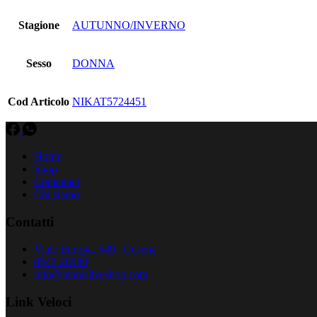
Stagione
AUTUNNO/INVERNO
Sesso
DONNA
Cod Articolo
NIKAT5724451
Home
Shop
Contattaci
Chi siamo
Contatti
Viale Europa, 649 , Cesena
0547 20580
info@tennisliveshop.com
Link Veloci