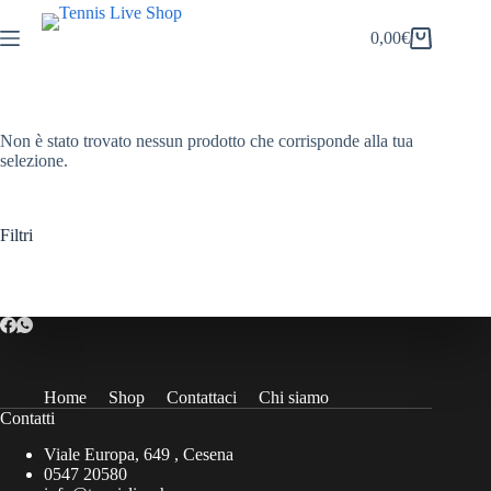
Salta
al
0,00
€
Carrello
contenuto
Non è stato trovato nessun prodotto che corrisponde alla tua
selezione.
Filtri
Home
Shop
Contattaci
Chi siamo
Contatti
Viale Europa, 649 , Cesena
0547 20580