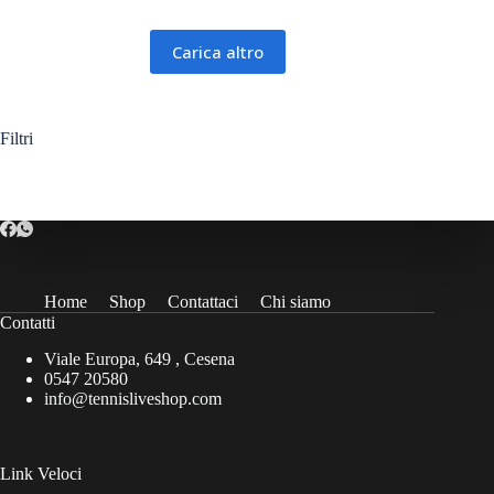
varianti.
Le
opzioni
Carica altro
possono
essere
scelte
nella
Filtri
pagina
del
prodotto
Home
Shop
Contattaci
Chi siamo
Contatti
Viale Europa, 649 , Cesena
0547 20580
info@tennisliveshop.com
Link Veloci