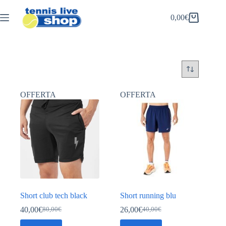
Salta
al
0,00
€
Carrello
contenuto
OFFERTA
OFFERTA
Short club tech black
Short running blu
40,00
€
26,00
€
80,00
€
40,00
€
Il
Il
Il
Il
prezzo
prezzo
prezzo
prezzo
Questo
Questo