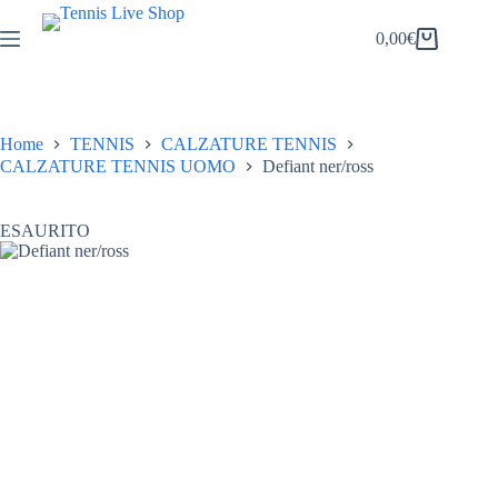
Salta
al
0,00
€
Carrello
contenuto
Home
TENNIS
CALZATURE TENNIS
CALZATURE TENNIS UOMO
Defiant ner/ross
ESAURITO