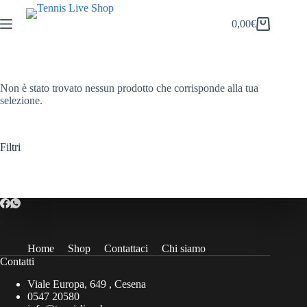
Salta
al
0,00
€
Carrello
contenuto
Non è stato trovato nessun prodotto che corrisponde alla tua
selezione.
Filtri
Home
Shop
Contattaci
Chi siamo
Contatti
Viale Europa, 649 , Cesena
0547 20580