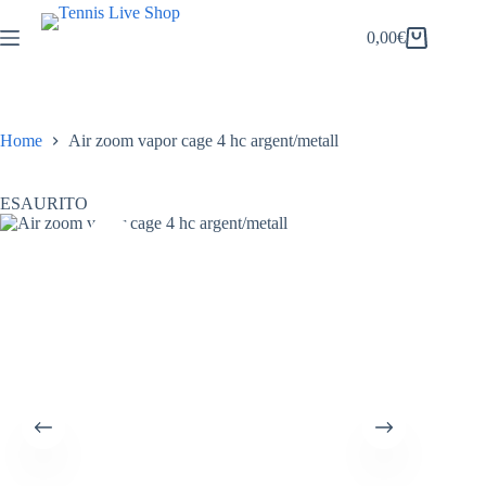
Salta
al
0,00
€
Carrello
contenuto
Home
Air zoom vapor cage 4 hc argent/metall
ESAURITO