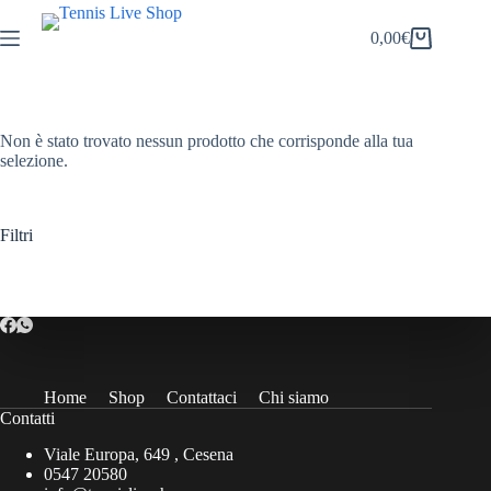
Salta
al
0,00
€
Carrello
contenuto
Non è stato trovato nessun prodotto che corrisponde alla tua
selezione.
Filtri
Home
Shop
Contattaci
Chi siamo
Contatti
Viale Europa, 649 , Cesena
0547 20580