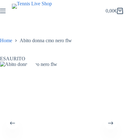
Salta
al
0,00
€
Carrello
contenuto
Home
Abito donna cmo nero flw
ESAURITO