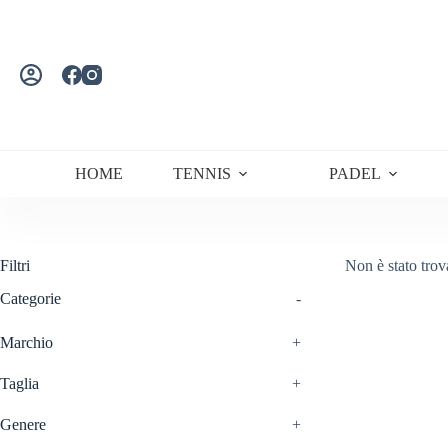
Salta
al
contenuto
HOME
TENNIS
PADEL
Filtri
Non è stato trov
Categorie
-
Marchio
+
Taglia
+
Genere
+