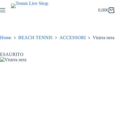
Salta
al
0,00
€
Carrello
contenuto
Home
BEACH TENNIS
ACCESSORI
Visiera nera
ESAURITO