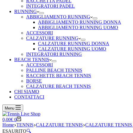
RACCHETTA PADEL
INTEGRATORI PADEL
RUNNING
ABBIGLIAMENTO RUNNING
ABBIGLIAMENTO RUNNING DONNA
ABBIGLIAMENTO RUNNING UOMO
ACCESSORI
CALZATURE RUNNING
CALZATURE RUNNING DONNA
CALZATURE RUNNING UOMO
INTEGRATORI RUNNING
BEACH TENNIS
ACCESSORI
PALLINE BEACH TENNIS
RACCHETTE BEACH TENNIS
BORSE
CALZATURE BEACH TENNIS
CHI SIAMO
CONTATTACI
Menu
Carrello
0,00
€
0
Home
TENNIS
CALZATURE TENNIS
CALZATURE TENNI
ESAURITO
🔍