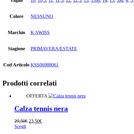
Taglia
10
,
10,5
,
11
,
11,5
,
12
,
12,5
,
13
,
13M
,
14
,
15
,
3M
,
4
,
5
Colore
NESSUNO
Marchio
K-SWISS
Stagione
PRIMAVERA/ESTATE
Cod Articolo
KSS06988061
Prodotti correlati
OFFERTA
Calza tennis nera
Il
Il
29,50
€
23,50
€
Questo
prezzo
prezzo
Scegli
prodotto
originale
attuale