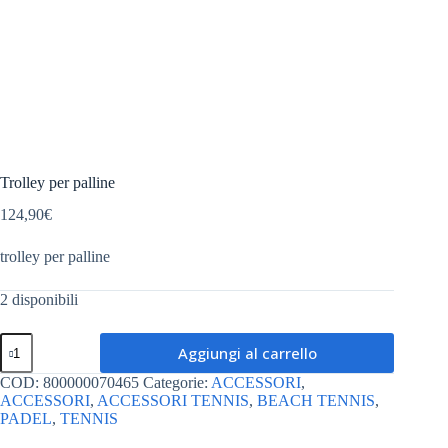
Trolley per palline
124,90
€
trolley per palline
2 disponibili
Trolley
Aggiungi al carrello
per
palline
COD:
800000070465
Categorie:
ACCESSORI
,
quantità
ACCESSORI
,
ACCESSORI TENNIS
,
BEACH TENNIS
,
PADEL
,
TENNIS