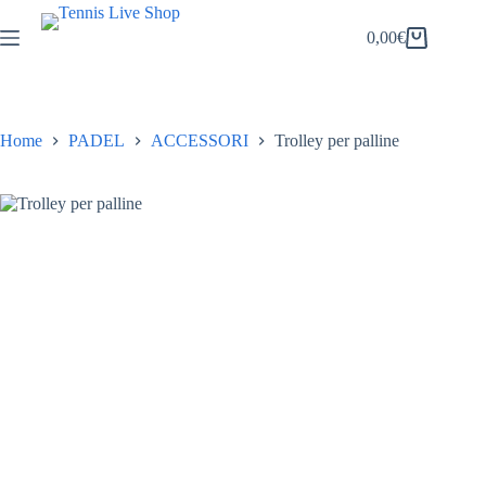
Salta
al
0,00
€
Carrello
contenuto
Home
PADEL
ACCESSORI
Trolley per palline