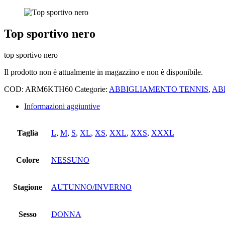
Top sportivo nero
top sportivo nero
Il prodotto non è attualmente in magazzino e non è disponibile.
COD:
ARM6KTH60
Categorie:
ABBIGLIAMENTO TENNIS
,
AB
Informazioni aggiuntive
Taglia
L
,
M
,
S
,
XL
,
XS
,
XXL
,
XXS
,
XXXL
Colore
NESSUNO
Stagione
AUTUNNO/INVERNO
Sesso
DONNA