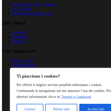
Viale Europa, 649 , Cesena
0547 20580
info@tennisliveshop.com
Link Veloci
Account
Checkout
Carrello
Link Importanti
Privacy Policy
Cookies Policy
Termini & Condizioni
Ti piacciono i cookies?
Per offrirti il miglior servizio possibile utilizziamo i cookies.
Continuando la navigazione nel sito autorizzi l’uso dei cookies. Per
ulteriori informazioni clicca su
Termini e Condizioni
Gestisci
Rifiuta tutti
Accetta tutti