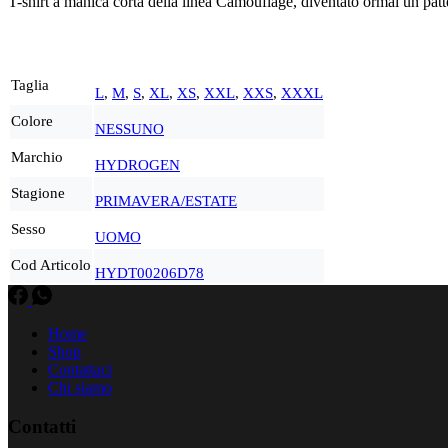
T-shirt a manica corta della linea Camouflage, diventato ormai un patte
Taglia
L
,
M
,
S
,
XL
,
XS
,
XXL
,
XXS
,
XXXL
Colore
NESSUNO
Marchio
HYDROGEN
Stagione
PRIMAVERA/ESTATE
Sesso
UOMO
Cod Articolo
HYDT00206D78
Home
Shop
Contattaci
Chi siamo
Contatti