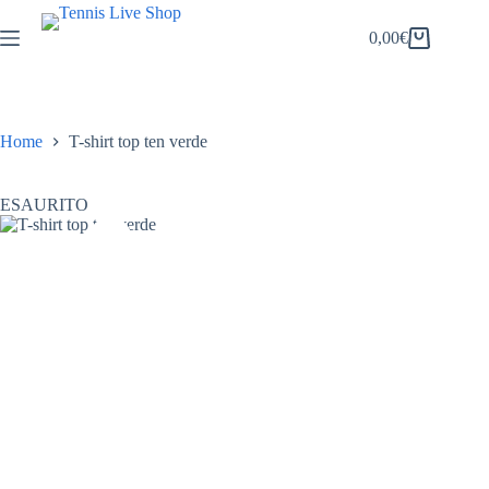
Salta
al
0,00
€
Carrello
contenuto
Home
T-shirt top ten verde
ESAURITO