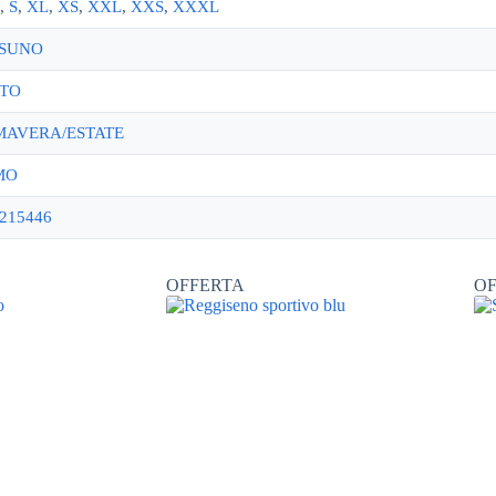
,
S
,
XL
,
XS
,
XXL
,
XXS
,
XXXL
SUNO
TO
MAVERA/ESTATE
MO
215446
OFFERTA
O