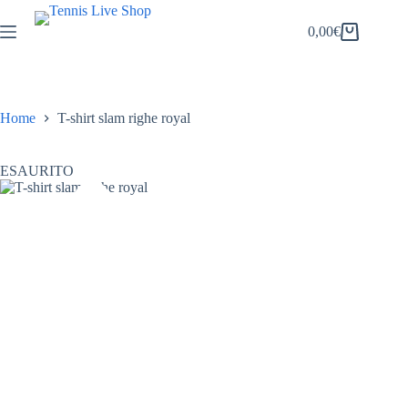
Salta
al
0,00
€
Carrello
contenuto
Home
T-shirt slam righe royal
ESAURITO