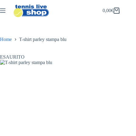
Salta
al
0,00
€
Carrello
contenuto
Home
T-shirt parley stampa blu
ESAURITO