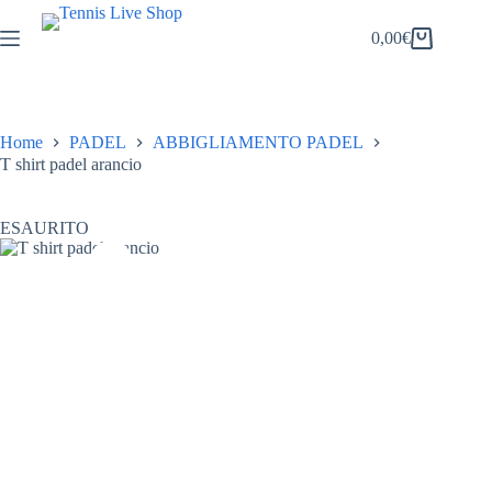
Salta
al
0,00
€
Carrello
contenuto
Home
PADEL
ABBIGLIAMENTO PADEL
T shirt padel arancio
ESAURITO