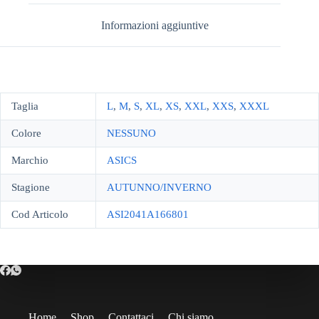
Informazioni aggiuntive
Taglia
L
,
M
,
S
,
XL
,
XS
,
XXL
,
XXS
,
XXXL
Colore
NESSUNO
Marchio
ASICS
Stagione
AUTUNNO/INVERNO
Cod Articolo
ASI2041A166801
Home
Shop
Contattaci
Chi siamo