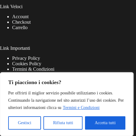
Link Veloci
Account
Checkout
Carrello
Link Importanti
Privacy Policy
Cookies Policy
Termini & Condizioni
Ti piacciono i cookies?
Per offrirti il miglior servizio possibile utilizziamo i cookies.
Continuando la navigazione nel sito autorizzi l’uso dei cookies. Per
ulteriori informazioni clicca su
Termini e Condizioni
Gestisci
Rifiuta tutti
Accetta tutti
Match Point S.r.l. - P.iva 03645220405 - Web Powered by
Dylog Italia S.p.A.