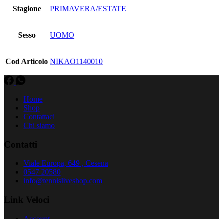
Stagione
PRIMAVERA/ESTATE
Sesso
UOMO
Cod Articolo
NIKAO1140010
Home
Shop
Contattaci
Chi siamo
Contatti
Viale Europa, 649 , Cesena
0547 20580
info@tennisliveshop.com
Link Veloci
Account