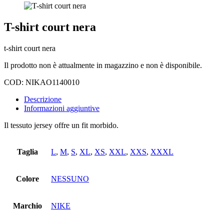
T-shirt court nera
t-shirt court nera
Il prodotto non è attualmente in magazzino e non è disponibile.
COD:
NIKAO1140010
Descrizione
Informazioni aggiuntive
Il tessuto jersey offre un fit morbido.
Taglia
L
,
M
,
S
,
XL
,
XS
,
XXL
,
XXS
,
XXXL
Colore
NESSUNO
Marchio
NIKE