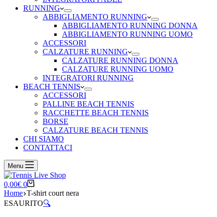
RUNNING
ABBIGLIAMENTO RUNNING
ABBIGLIAMENTO RUNNING DONNA
ABBIGLIAMENTO RUNNING UOMO
ACCESSORI
CALZATURE RUNNING
CALZATURE RUNNING DONNA
CALZATURE RUNNING UOMO
INTEGRATORI RUNNING
BEACH TENNIS
ACCESSORI
PALLINE BEACH TENNIS
RACCHETTE BEACH TENNIS
BORSE
CALZATURE BEACH TENNIS
CHI SIAMO
CONTATTACI
Menu
Carrello
0,00
€
0
Home
T-shirt court nera
ESAURITO
🔍