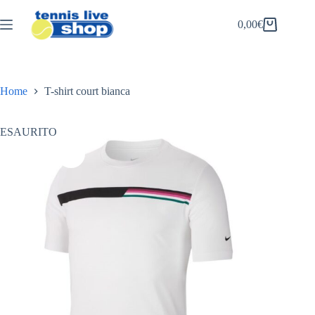
Salta
al
0,00
€
Carrello
contenuto
Home
T-shirt court bianca
ESAURITO