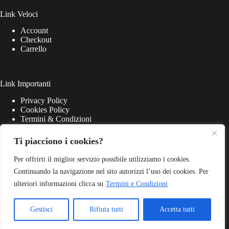
Link Veloci
Account
Checkout
Carrello
Link Importanti
Privacy Policy
Cookies Policy
Termini & Condizioni
Ti piacciono i cookies?
Per offrirti il miglior servizio possibile utilizziamo i cookies.
Continuando la navigazione nel sito autorizzi l’uso dei cookies. Per
ulteriori informazioni clicca su
Termini e Condizioni
Gestisci
Rifiuta tutti
Accetta tutti
Match Point S.r.l. - P.iva 03645220405 - Web Powered by
Dylog Italia S.p.A.