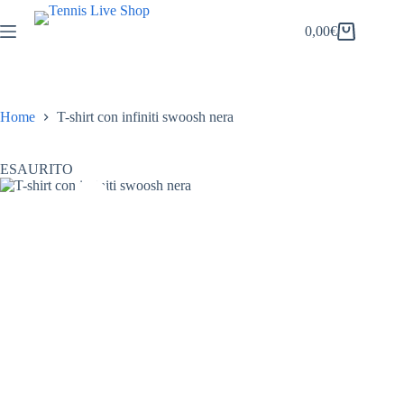
Salta
al
0,00
€
Carrello
contenuto
Home
T-shirt con infiniti swoosh nera
ESAURITO