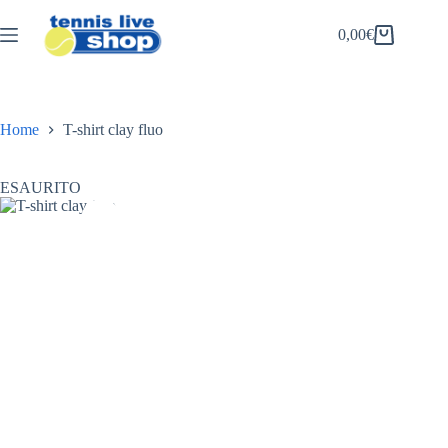
Salta
al
0,00
€
Carrello
contenuto
Home
T-shirt clay fluo
ESAURITO