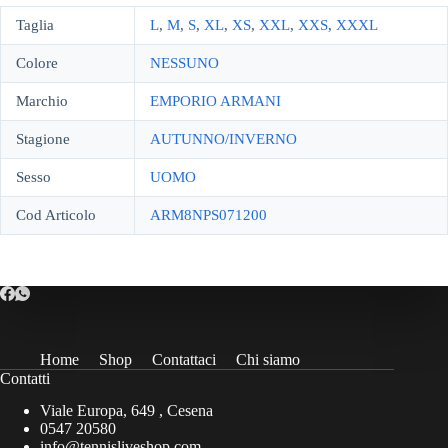
Taglia
L
,
M
,
S
,
XL
,
XS
,
XXL
,
XXS
,
XXXL
Colore
NESSUNO
Marchio
EMPORIO ARMANI
Stagione
AUTUNNO/INVERNO
Sesso
UOMO
Cod Articolo
ARM8NPS071200
Home
Shop
Contattaci
Chi siamo
Contatti
Viale Europa, 649 , Cesena
0547 20580
info@tennisliveshop.com