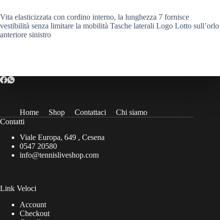
Vita elasticizzata con cordino interno, la lunghezza 7 fornisce
vestibilità senza limitare la mobilità Tasche laterali Logo Lotto sull’orlo
anteriore sinistro
Home
Shop
Contattaci
Chi siamo
Contatti
Viale Europa, 649 , Cesena
0547 20580
info@tennisliveshop.com
Link Veloci
Account
Checkout