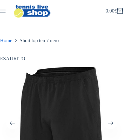
Salta
al
0,00
€
Carrello
contenuto
Home
Short top ten 7 nero
ESAURITO