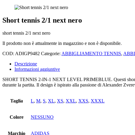
Short tennis 2/1 next nero
short tennis 2/1 next nero
Il prodotto non è attualmente in magazzino e non è disponibile.
COD:
ADIGP9482
Categorie:
ABBIGLIAMENTO TENNIS
,
ABB
Descrizione
Informazioni aggiuntive
SHORT TENNIS 2-IN-1 NEXT LEVEL PRIMEBLUE. Questi short da tenn
durante la partita. Il design è ispirato alla passione di Alexander Zver
Taglia
L
,
M
,
S
,
XL
,
XS
,
XXL
,
XXS
,
XXXL
Colore
NESSUNO
Marchio
ADIDAS