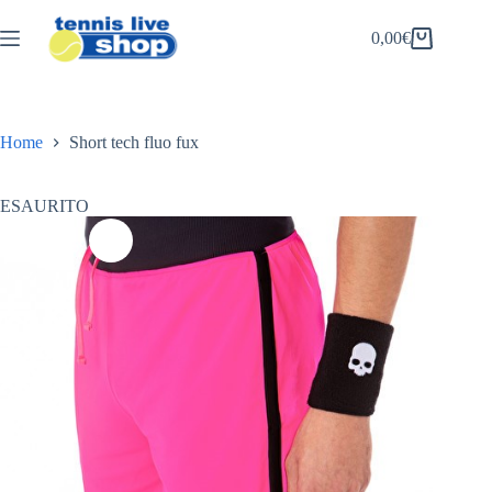
Salta
al
0,00
€
Carrello
contenuto
Home
Short tech fluo fux
ESAURITO