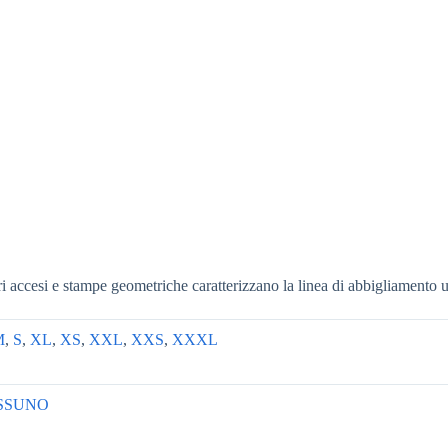
ri accesi e stampe geometriche caratterizzano la linea di abbigliamento
M
,
S
,
XL
,
XS
,
XXL
,
XXS
,
XXXL
SSUNO