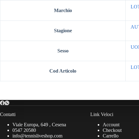
LO
Marchio
AU
Stagione
UO
Sesso
LOT
Cod Articolo
Contatti
Link Veloci
Viale Europa, 649 , Cesena
Account
0547 20580
Checkout
info@tennisliveshop.com
Carrello