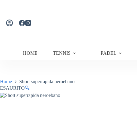
Salta
al
contenuto
HOME
TENNIS
PADEL
Home
Short superrapida neroebano
ESAURITO
🔍