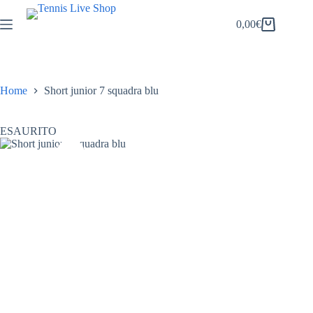
Salta
al
0,00
€
Carrello
contenuto
Home
Short junior 7 squadra blu
ESAURITO