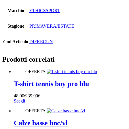
Marchio
ETHICSSPORT
Stagione
PRIMAVERA/ESTATE
Cod Articolo
DIFRECUN
Prodotti correlati
OFFERTA
T-shirt tennis boy pro blu
Il
Il
48,00
€
39,00
€
Questo
prezzo
prezzo
Scegli
prodotto
originale
attuale
OFFERTA
ha
era:
è:
più
48,00€.
39,00€.
varianti.
Calze basse bnc/vl
Le