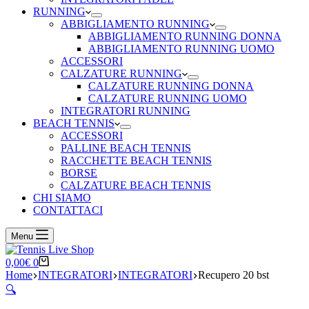
RUNNING
ABBIGLIAMENTO RUNNING
ABBIGLIAMENTO RUNNING DONNA
ABBIGLIAMENTO RUNNING UOMO
ACCESSORI
CALZATURE RUNNING
CALZATURE RUNNING DONNA
CALZATURE RUNNING UOMO
INTEGRATORI RUNNING
BEACH TENNIS
ACCESSORI
PALLINE BEACH TENNIS
RACCHETTE BEACH TENNIS
BORSE
CALZATURE BEACH TENNIS
CHI SIAMO
CONTATTACI
Menu
Carrello
0,00
€
0
Home
INTEGRATORI
INTEGRATORI
Recupero 20 bst
🔍