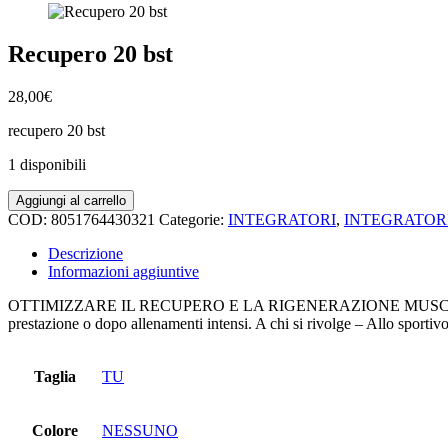
Recupero 20 bst
28,00
€
recupero 20 bst
1 disponibili
Recupero
Aggiungi al carrello
20
COD:
8051764430321
Categorie:
INTEGRATORI
,
INTEGRATOR
bst
quantità
Descrizione
Informazioni aggiuntive
OTTIMIZZARE IL RECUPERO E LA RIGENERAZIONE MUSCOLARE 20 buste
prestazione o dopo allenamenti intensi. A chi si rivolge – Allo sporti
Taglia
TU
Colore
NESSUNO