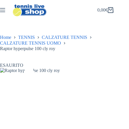
Salta
al
0,00
€
Carrello
contenuto
Home
TENNIS
CALZATURE TENNIS
CALZATURE TENNIS UOMO
Raptor hyperpulse 100 cly roy
ESAURITO