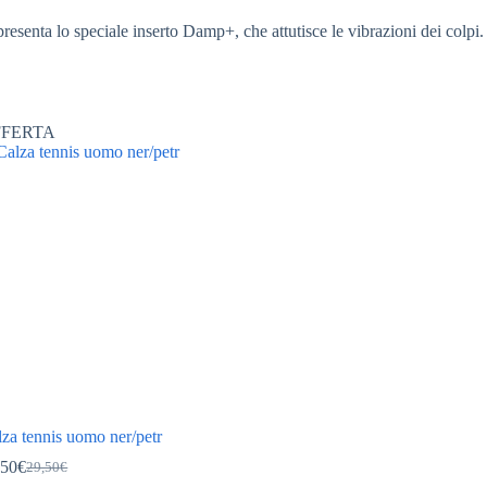
esenta lo speciale inserto Damp+, che attutisce le vibrazioni dei colpi.
FFERTA
za tennis uomo ner/petr
,50
€
29,50
€
Il
Il