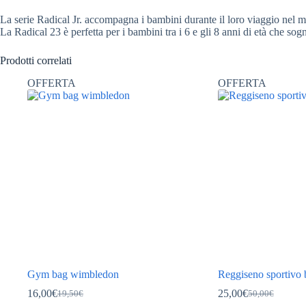
La serie Radical Jr. accompagna i bambini durante il loro viaggio nel mo
La Radical 23 è perfetta per i bambini tra i 6 e gli 8 anni di età che sog
Prodotti correlati
OFFERTA
OFFERTA
Gym bag wimbledon
Reggiseno sportivo 
16,00
€
25,00
€
19,50
€
50,00
€
Il
Il
Il
Il