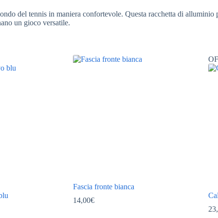
ndo del tennis in maniera confortevole. Questa racchetta di alluminio pr
nano un gioco versatile.
O
Fascia fronte bianca
blu
Cal
14,00
€
23