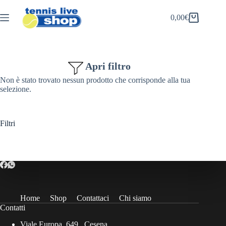
Salta
al
0,00
€
Carrello
contenuto
Apri filtro
Non è stato trovato nessun prodotto che corrisponde alla tua
selezione.
Filtri
Home
Shop
Contattaci
Chi siamo
Contatti
Viale Europa, 649 , Cesena